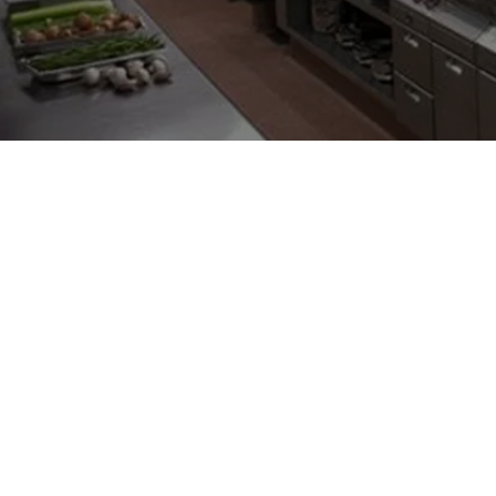
Estás aquí:
Inicio
La tienda de ECOFAX