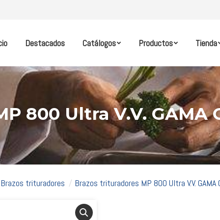
cio
Destacados
Catálogos
Productos
Tienda
s MP 800 Ultra V.V. GA
Brazos trituradores
Brazos trituradores MP 800 Ultra V.V. GA