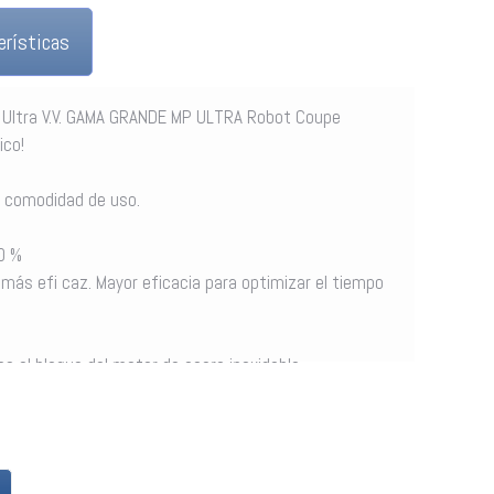
erísticas
 Ultra V.V. GAMA GRANDE MP ULTRA Robot Coupe
ico!
 comodidad de uso.
0 %
más efi caz. Mayor eficacia para optimizar el tiempo
s al bloque del motor de acero inoxidable.
o
a facilitar la limpieza y el mantenimiento.
 Combi, el botón de velocidad variable es aún más