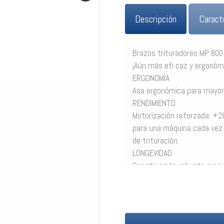
Descripción
Caract
Brazos trituradores MP 800
¡Aún más efi caz y ergonóm
ERGONOMÍA
Asa ergonómica para mayor
RENDIMIENTO
Motorización reforzada: +2
para una máquina cada vez 
de trituración.
LONGEVIDAD
Construcción robusta gracia
HIGIENE
Campana y cuchilla de acer
inoxidable desmontables par
En los modelos MP V.V. y MP