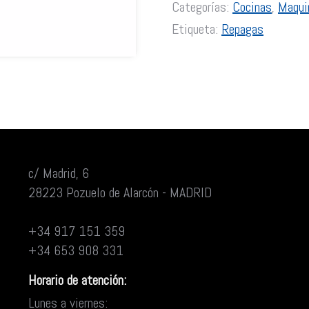
Categorías:
Cocinas
,
Maqui
Etiqueta:
Repagas
c/ Madrid, 6
28223 Pozuelo de Alarcón - MADRID
+34 917 151 359
+34 653 908 331
Horario de atención:
Lunes a viernes: