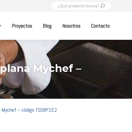
Buscar:
Proyectos
Blog
Nosotros
Contacto
 plana Mychef –
na Mychef – código TGS8F1E2