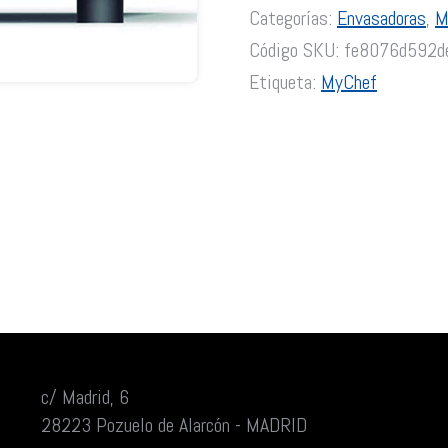
calibran automáticamente si
Categorías:
Envasadoras
,
M
vacío perfecto.
Código SKU:
fe8076d592d
iSeal (sellado inteligente)
Etiqueta:
MyChef
iSeal regula automáticamen
ciclo sin supervisión. Grac
alargando la vida útil de t
perfectos.
Larga vida útil
AutoClean Oil (Autolimpieza
Elimina automáticamente e
envasado, prolongando la vid
envasadora te avisa autom
autolimpieza de aceite.
Técnicas culinarias MCV (M
La patente MCV genera auto
vacío, hasta un máximo de 9 
c/ Madrid, 6
tapa manualmente después 
28223 Pozuelo de Alarcón - MADRID
colorear, impregnar o aroma