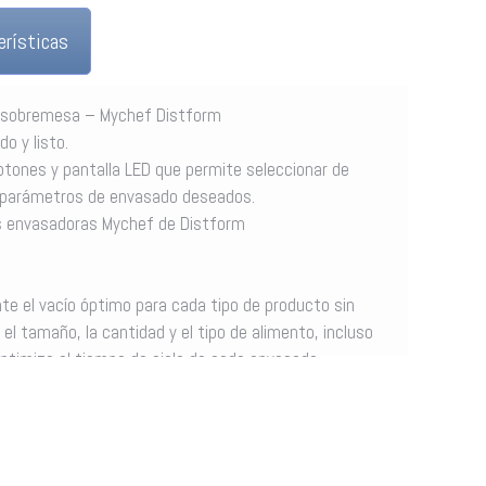
erísticas
 sobremesa – Mychef Distform
o y listo.
otones y pantalla LED que permite seleccionar de
os parámetros de envasado deseados.
as envasadoras Mychef de Distform
e el vacío óptimo para cada tipo de producto sin
el tamaño, la cantidad y el tipo de alimento, incluso
 optimiza el tiempo de ciclo de cada envasado.
rado)
s meteorológicas hacen variar la presión atmosférica, lo
el envasado. Por esta razón, iSensor y goSensor se