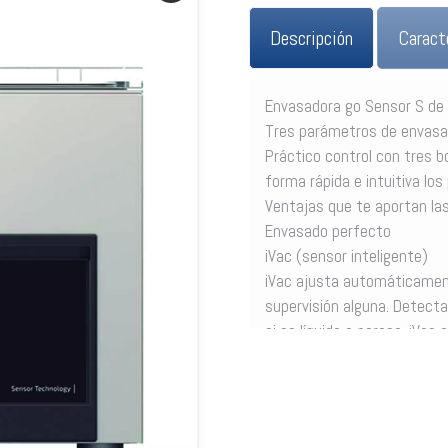
Descripción
Caract
Envasadora go Sensor S de
Tres parámetros de envasad
Práctico control con tres b
forma rápida e intuitiva l
Ventajas que te aportan l
Envasado perfecto
iVac (sensor inteligente)
iVac ajusta automáticament
supervisión alguna. Detecta 
si es líquido o poroso. iVac
Más productividad
SCS (Sistema de autocalib
La altitud y las condicione
cual influye en la calidad d