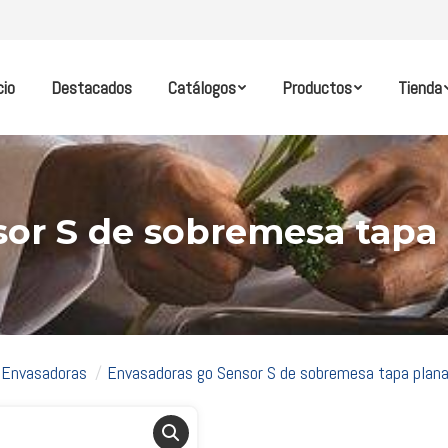
cio
Destacados
Catálogos
Productos
Tienda
or S de sobremesa tapa
Envasadoras
Envasadoras go Sensor S de sobremesa tapa pla