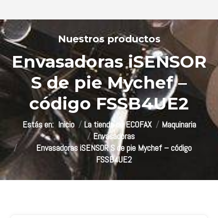
Envasadoras iSENSOR
S de pie Mychef –
código FSSB4UE2
Estás aquí:
Inicio
La tienda de ECOFAX
Maquinaria
Envasadoras
Envasadoras iSENSOR S de pie Mychef – código
FSSB4UE2