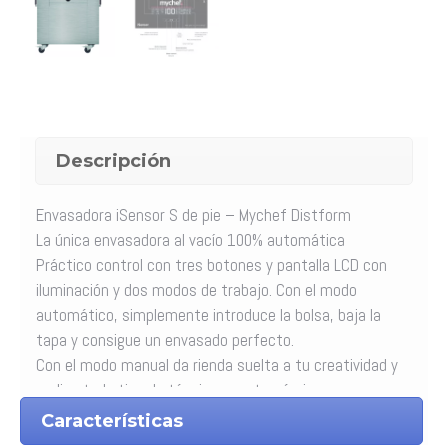
Descripción
Envasadora iSensor S de pie – Mychef Distform
La única envasadora al vacío 100% automática
Práctico control con tres botones y pantalla LCD con
iluminación y dos modos de trabajo. Con el modo
automático, simplemente introduce la bolsa, baja la
tapa y consigue un envasado perfecto.
Con el modo manual da rienda suelta a tu creatividad y
realiza todo tipo de técnicas gastronómicas.
Ventajas que te aportan las envasadoras Mychef de
Características
Distform