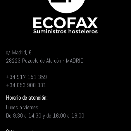
alargando la vida útil de todos sus componentes. iSeal
garantiza sellados siempre perfectos.
Larga vida útil
AutoClean Oil (Autolimpieza del aceite)
Elimina automáticamente el agua condensada que se
desprende durante el envasado, prolongando la vida útil
del aceite y la durabilidad de la bomba. La envasadora te
c/ Madrid, 6
avisa automáticamente del momento idóneo para
28223 Pozuelo de Alarcón - MADRID
realizar una autolimpieza de aceite.
Técnicas culinarias MCV (Multi Cycle Vacuum)
+34 917 151 359
La patente MCV genera automáticamente la repetición
+34 653 908 331
deseada de ciclos de vacío, hasta un máximo de 9
ciclos, sin supervisión ni necesidad de bajar y subir la
Horario de atención:
tapa manualmente después de cada uno. Esto permite
Lunes a viernes:
desairear salsas y colorear, impregnar o aromatizar
De 9:30 a 14:30 y de 16:00 a 19:00
alimentos.
Vacuum Standby
Esta función permite mantener el vacío dentro de la