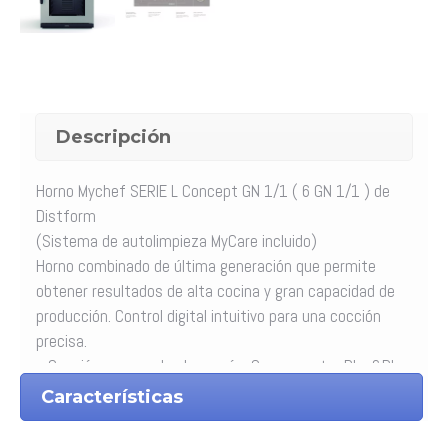
Descripción
Horno Mychef SERIE L Concept GN 1/1 ( 6 GN 1/1 ) de
Distform
(Sistema de autolimpieza MyCare incluido)
Horno combinado de última generación que permite
obtener resultados de alta cocina y gran capacidad de
producción. Control digital intuitivo para una cocción
precisa.
• Cocción con sonda al corazón. Con conector Plug&Play
para sonda monopunto, multipunto y sous-vide
Características
• MultiSteam. Tecnología patentada de generación de
vapor 5 veces más denso y rápido