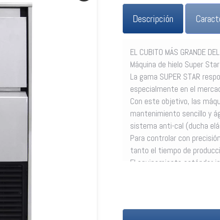
Descripción
Caract
EL CUBITO MÁS GRANDE DE
Máquina de hielo Super Sta
La gama SUPER STAR respon
especialmente en el mercad
Con este objetivo, las máq
mantenimiento sencillo y á
sistema anti-cal (ducha elá
Para controlar con precisió
tanto el tiempo de producc
El equipamiento estándar in
agua; desagüe; pala para rec
mecánicos.