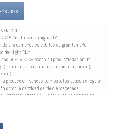
erísticas
L MERCADO
r NG45 Condensación: Agua ITV.
de a la demanda de cubitos de gran tamaño,
o del Night Club.
uinas SUPER STAR basan su productividad en un
gil (estructura de cuatro columnas autónomas),
stica).
n la producción, sendos termostatos ayudan a regular
ión como la cantidad de hielo almacenada.
cluye: interruptor ON/OFF; conexión de entrada de
oger el hielo; cable conexión Schuko y dos filtros