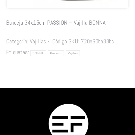
Bandeja 34x15cm PASSION – Vajilla BONNA
Categoría:
Vajillas
Código SKU:
720e60ba88bc
Etiquetas:
BONNA
Passion
Vajillas