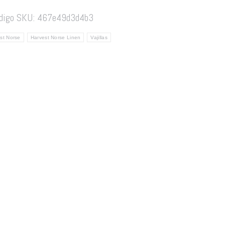
digo SKU:
467e49d3d4b3
st Norse
Harvest Norse Linen
Vajillas