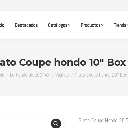
cio
Destacados
Catálogos
Productos
Tienda
lato Coupe hondo 10″ Box 
tás aquí:
cio
La tienda de ECOFAX
Vajillas
Plato Coupe hondo 10″ Box
Plato Coupe Hondo 25