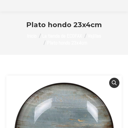
Plato hondo 23x4cm
Estás aquí:
Inicio
La tienda de ECOFAX
Vajillas
Plato hondo 23x4cm