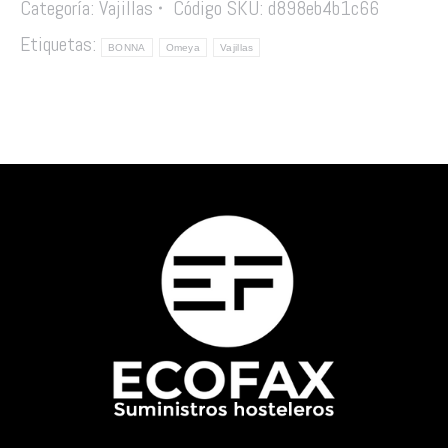
Categoría:
Vajillas
Código SKU:
d898eb4b1c66
Etiquetas:
BONNA
Omeya
Vajillas