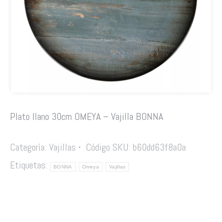
Plato llano 30cm OMEYA – Vajilla BONNA
Categoría:
Vajillas
Código SKU:
b60dd63f8a0a
Etiquetas:
BONNA
Omeya
Vajillas