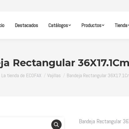
cio
Destacados
Catálogos
Productos
Tienda
ja Rectangular 36X17.1Cm
aquí:
La tienda de ECOFAX
Vajillas
Bandeja Rectangular 36X17.1C
Bandeja Rectangular 