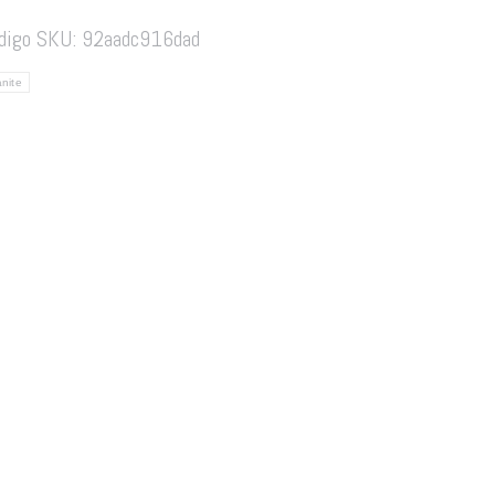
digo SKU:
92aadc916dad
nite