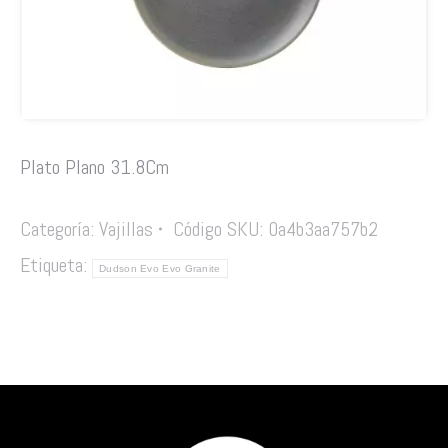
Plato Plano 31.8Cm
Categoría:
Vajillas
Código SKU:
0a4b3aa757b2
Etiqueta:
Dudson Evo Evo Granite