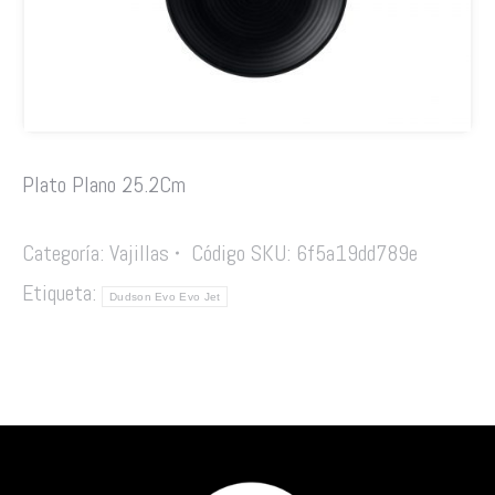
Plato Plano 25.2Cm
Categoría:
Vajillas
Código SKU:
6f5a19dd789e
Etiqueta:
Dudson Evo Evo Jet