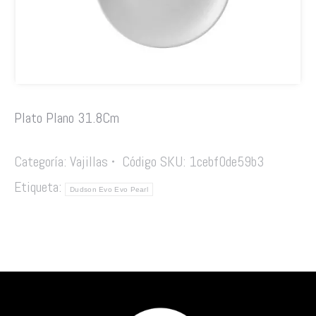
Plato Plano 31.8Cm
Categoría:
Vajillas
Código SKU:
1cebf0de59b3
Etiqueta:
Dudson Evo Evo Pearl