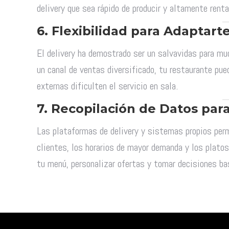
delivery que sea rápido de producir y altamente renta
6.
Flexibilidad para Adaptart
El delivery ha demostrado ser un salvavidas para mu
un canal de ventas diversificado, tu restaurante pu
externas dificulten el servicio en sala.
7.
Recopilación de Datos para
Las plataformas de delivery y sistemas propios perm
clientes, los horarios de mayor demanda y los plato
tu menú, personalizar ofertas y tomar decisiones ba