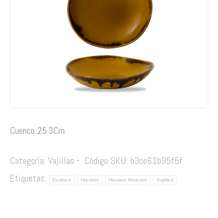
Cuenco 25.3Cm
Categoría:
Vajillas
Código SKU:
b3ce61b95f5f
Etiquetas:
Dudson
Harvest
Harvest Mustard
Vajillas