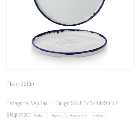
Plato 26Cm
Categoría:
Vajillas
Código SKU:
1d1cd4d9fdb3
Etiquetas:
Dudson
Harvest
Harvest Ink
Vajillas