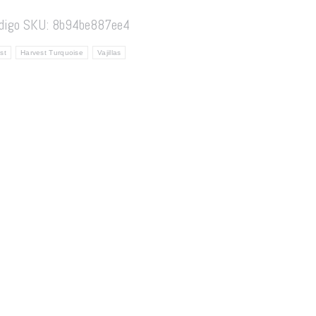
digo SKU:
8b94be887ee4
st
Harvest Turquoise
Vajillas