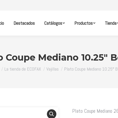
cio
Destacados
Catálogos
Productos
Tienda
o Coupe Mediano 10.25″ B
s aquí:
La tienda de ECOFAX
Vajillas
Plato Coupe Mediano 10.25″ 
Plato Coupe Mediano 