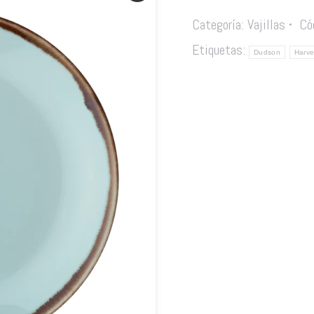
Categoría:
Vajillas
Có
Etiquetas:
Dudson
Harve