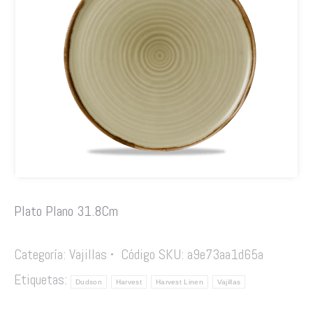
Plato Plano 31.8Cm
Categoría:
Vajillas
Código SKU:
a9e73aa1d65a
Etiquetas:
Dudson
Harvest
Harvest Linen
Vajillas